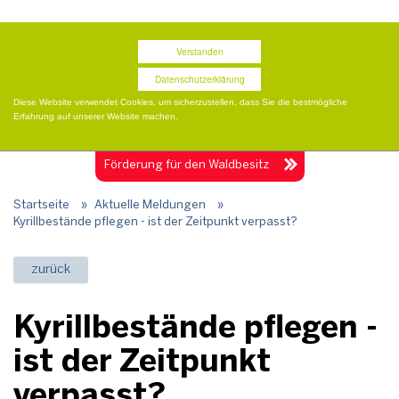
Termine
Presse
Publikationen
Shop
Verstanden
Datenschutzerklärung
Diese Website verwendet Cookies, um sicherzustellen, dass Sie die bestmögliche
Erfahrung auf unserer Website machen.
Togg
navig
Förderung für
den Waldbesitz
Startseite
»
Aktuelle Meldungen
»
Kyrillbestände pflegen - ist der Zeitpunkt verpasst?
zurück
Kyrillbestände pflegen -
ist der Zeitpunkt
verpasst?