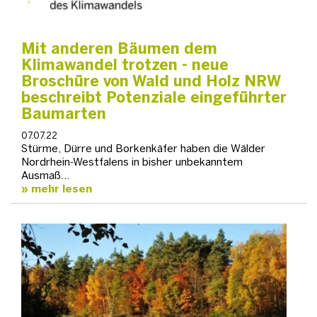
Mit anderen Bäumen dem
Klimawandel trotzen - neue
Broschüre von Wald und Holz NRW
beschreibt Potenziale eingeführter
Baumarten
07.07.22
Stürme, Dürre und Borkenkäfer haben die Wälder
Nordrhein-Westfalens in bisher unbekanntem
Ausmaß…
mehr lesen