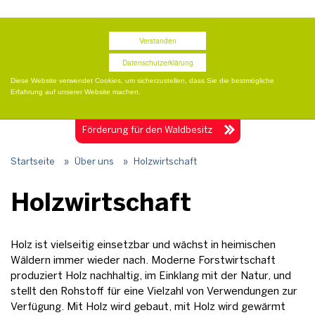
Termine
Presse
Publikationen
Shop
Verstanden
Datenschutzerklärung
Diese Website verwendet Cookies, um sicherzustellen, dass Sie die bestmögliche
Erfahrung auf unserer Website machen.
Togg
navig
Förderung für
den Waldbesitz
Startseite
»
Über uns
»
Holzwirtschaft
Holzwirtschaft
Holz ist vielseitig einsetzbar und wächst in heimischen
Wäldern immer wieder nach. Moderne Forstwirtschaft
produziert Holz nachhaltig, im Einklang mit der Natur, und
stellt den Rohstoff für eine Vielzahl von Verwendungen zur
Verfügung. Mit Holz wird gebaut, mit Holz wird gewärmt