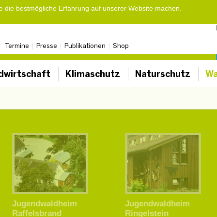
ie die bestmögliche Erfahrung auf unserer Website machen.
Termine
Presse
Publikationen
Shop
dwirtschaft
Klimaschutz
Naturschutz
Wa
Jugendwaldheim
Jugendwaldheim
Raffelsbrand
Ringelstein