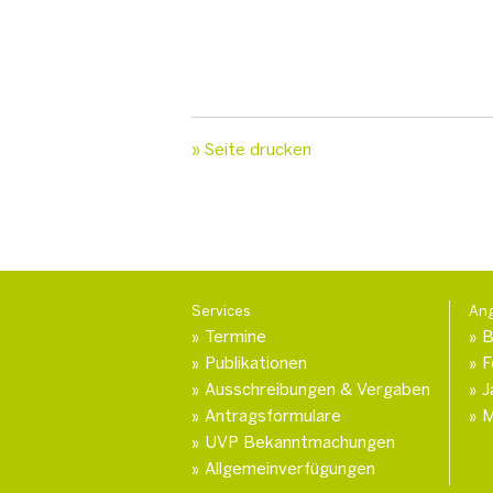
» Seite drucken
Services
An
Termine
B
Publikationen
F
Ausschreibungen & Vergaben
J
Antragsformulare
M
UVP Bekanntmachungen
Allgemeinverfügungen