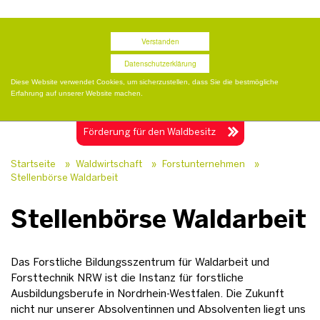
Termine
Presse
Publikationen
Shop
Verstanden
Datenschutzerklärung
Diese Website verwendet Cookies, um sicherzustellen, dass Sie die bestmögliche
Erfahrung auf unserer Website machen.
Togg
navig
Förderung für
den Waldbesitz
Startseite
»
Waldwirtschaft
»
Forstunternehmen
»
Stellenbörse Waldarbeit
Stellenbörse Waldarbeit
Das Forstliche Bildungsszentrum für Waldarbeit und
Forsttechnik NRW ist die Instanz für forstliche
Ausbildungsberufe in Nordrhein-Westfalen. Die Zukunft
nicht nur unserer Absolventinnen und Absolventen liegt uns