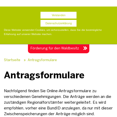
Termine
Presse
Publikationen
Shop
Verstanden
Datenschutzerklärung
Diese Website verwendet Cookies, um sicherzustellen, dass Sie die bestmögliche
Erfahrung auf unserer Website machen.
Togg
navig
Förderung für
den Waldbesitz
Startseite
»
Antragsformulare
Antragsformulare
Nachfolgend finden Sie Online-Antragsformulare zu
verschiedenen Genehmigungen. Die Anträge werden an die
zuständigen Regionalforstämter weitergeleitet. Es wird
empfohlen, vorher eine BundID anzulegen, da nur mit dieser
Zwischenspeicherungen der Anträge möglich sind.