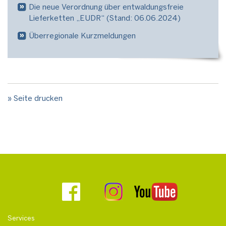
Die neue Verordnung über entwaldungsfreie
Lieferketten „EUDR“ (Stand: 06.06.2024)
Überregionale Kurzmeldungen
» Seite drucken
Services