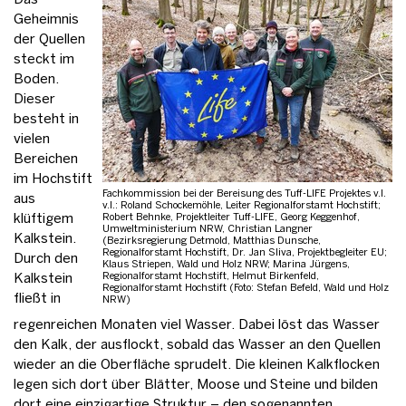
Geheimnis
der Quellen
steckt im
Boden.
Dieser
besteht in
vielen
Bereichen
im Hochstift
Fachkommission bei der Bereisung des Tuff-LIFE Projektes v.l.
aus
v.l.: Roland Schockemöhle, Leiter Regionalforstamt Hochstift;
klüftigem
Robert Behnke, Projektleiter Tuff-LIFE, Georg Keggenhof,
Umweltministerium NRW, Christian Langner
Kalkstein.
(Bezirksregierung Detmold, Matthias Dunsche,
Regionalforstamt Hochstift, Dr. Jan Sliva, Projektbegleiter EU;
Durch den
Klaus Striepen, Wald und Holz NRW; Marina Jürgens,
Kalkstein
Regionalforstamt Hochstift, Helmut Birkenfeld,
Regionalforstamt Hochstift (Foto: Stefan Befeld, Wald und Holz
fließt in
NRW)
regenreichen Monaten viel Wasser. Dabei löst das Wasser
den Kalk, der ausflockt, sobald das Wasser an den Quellen
wieder an die Oberfläche sprudelt. Die kleinen Kalkflocken
legen sich dort über Blätter, Moose und Steine und bilden
dort eine einzigartige Struktur – den sogenannten