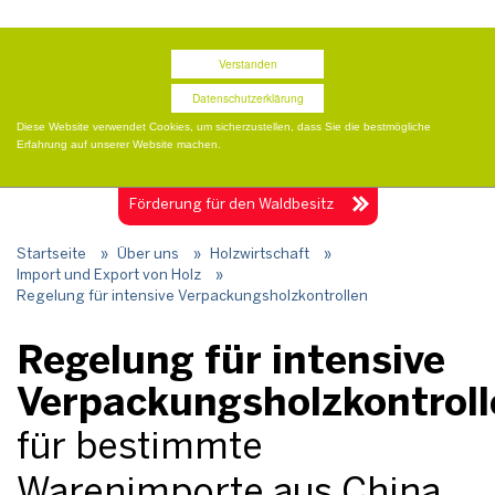
Termine
Presse
Publikationen
Shop
Verstanden
Datenschutzerklärung
Diese Website verwendet Cookies, um sicherzustellen, dass Sie die bestmögliche
Erfahrung auf unserer Website machen.
Togg
navig
Förderung für
den Waldbesitz
Startseite
»
Über uns
»
Holzwirtschaft
»
Import und Export von Holz
»
Regelung für intensive Verpackungsholzkontrollen
Regelung für intensive
Verpackungsholzkontroll
für bestimmte
Warenimporte aus China,