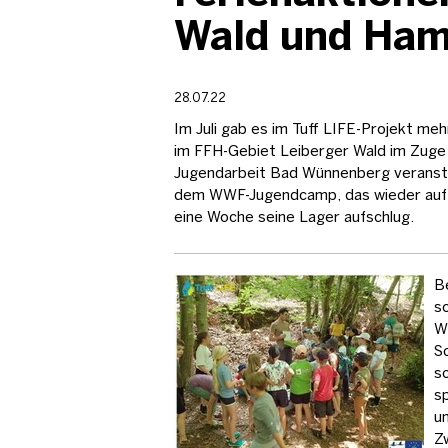
Wald und Ha
28.07.22
Im Juli gab es im Tuff LIFE-Projekt me
im FFH-Gebiet Leiberger Wald im Zuge 
Jugendarbeit Bad Wünnenberg veranst
dem WWF-Jugendcamp, das wieder auf 
eine Woche seine Lager aufschlug.
B
so
W
S
s
s
u
Z