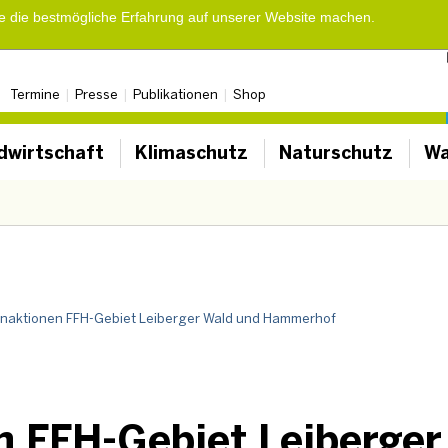
ie die bestmögliche Erfahrung auf unserer Website machen.
Termine
Presse
Publikationen
Shop
dwirtschaft
Klimaschutz
Naturschutz
Wa
enaktionen FFH-Gebiet Leiberger Wald und Hammerhof
n FFH-Gebiet Leiberger