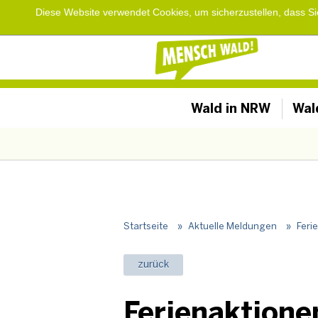
Diese Website verwendet Cookies, um sicherzustellen, dass S
Wald in NRW
Wal
Startseite
»
Aktuelle Meldungen
»
Feri
zurück
Ferienaktione