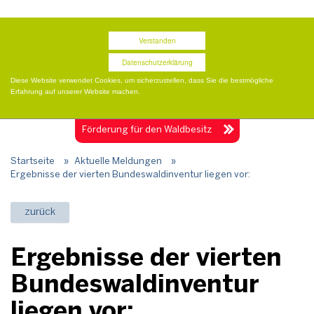
Termine
Presse
Publikationen
Shop
Verstanden
Datenschutzerklärung
Diese Website verwendet Cookies, um sicherzustellen, dass Sie die bestmögliche
Erfahrung auf unserer Website machen.
Togg
navig
Förderung für
den Waldbesitz
Startseite
»
Aktuelle Meldungen
»
Ergebnisse der vierten Bundeswaldinventur liegen vor:
zurück
Ergebnisse der vierten
Bundeswaldinventur
liegen vor: