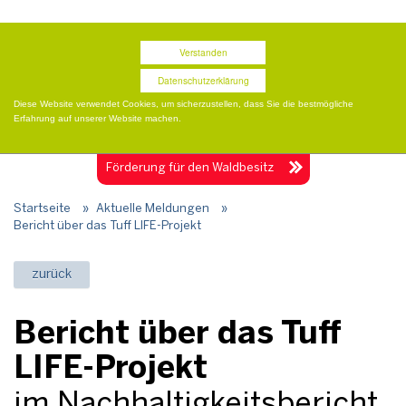
Termine
Presse
Publikationen
Shop
Verstanden
Datenschutzerklärung
Diese Website verwendet Cookies, um sicherzustellen, dass Sie die bestmögliche
Erfahrung auf unserer Website machen.
Togg
navig
Förderung für
den Waldbesitz
Startseite
»
Aktuelle Meldungen
»
Bericht über das Tuff LIFE-Projekt
zurück
Bericht über das Tuff
LIFE-Projekt
im Nachhaltigkeitsbericht