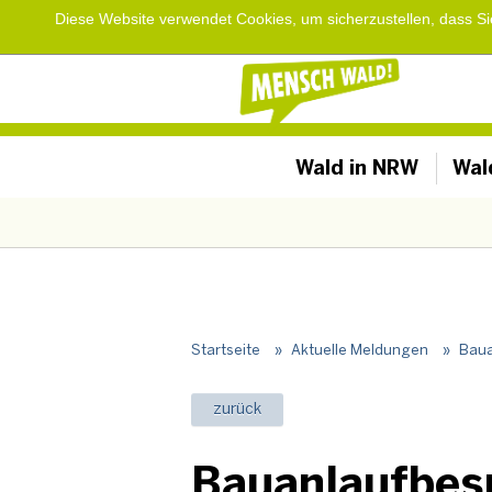
Diese Website verwendet Cookies, um sicherzustellen, dass S
Wald in NRW
Wal
Startseite
»
Aktuelle Meldungen
»
Baua
zurück
Bauanlaufbes