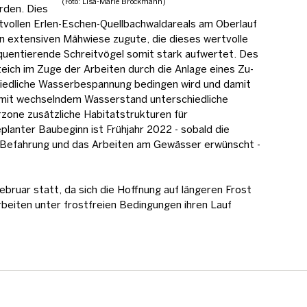
(Foto: Lisa-Marie Brockmann)
rden. Dies
ollen Erlen-Eschen-Quellbachwaldareals am Oberlauf
en extensiven Mähwiese zugute, die dieses wertvolle
quentierende Schreitvögel somit stark aufwertet. Des
ich im Zuge der Arbeiten durch die Anlage eines Zu-
chiedliche Wasserbespannung bedingen wird und damit
 mit wechselndem Wasserstand unterschiedliche
zone zusätzliche Habitatstrukturen für
lanter Baubeginn ist Frühjahr 2022 - sobald die
ie Befahrung und das Arbeiten am Gewässer erwünscht -
bruar statt, da sich die Hoffnung auf längeren Frost
Arbeiten unter frostfreien Bedingungen ihren Lauf