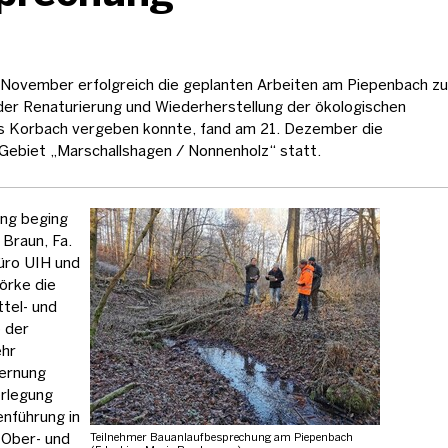
 November erfolgreich die geplanten Arbeiten am Piepenbach zu
er Renaturierung und Wiederherstellung der ökologischen
us Korbach vergeben konnte, fand am 21. Dezember die
Gebiet „Marschallshagen / Nonnenholz“ statt.
ng beging
Braun, Fa.
üro UIH und
örke die
tel- und
 der
ehr
fernung
erlegung
enführung in
Ober- und
Teilnehmer Bauanlaufbesprechung am Piepenbach