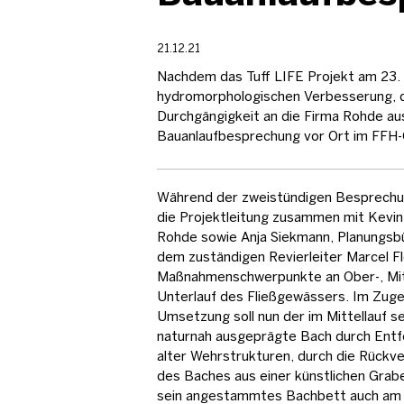
21.12.21
Nachdem das Tuff LIFE Projekt am 23.
hydromorphologischen Verbesserung, d
Durchgängigkeit an die Firma Rohde a
Bauanlaufbesprechung vor Ort im FFH-
Während der zweistündigen Besprechu
die Projektleitung zusammen mit Kevin 
Rohde sowie Anja Siekmann, Planungsb
dem zuständigen Revierleiter Marcel Fl
Maßnahmenschwerpunkte an Ober-, Mit
Unterlauf des Fließgewässers. Im Zuge
Umsetzung soll nun der im Mittellauf s
naturnah ausgeprägte Bach durch Ent
alter Wehrstrukturen, durch die Rückv
des Baches aus einer künstlichen Grab
sein angestammtes Bachbett auch am 