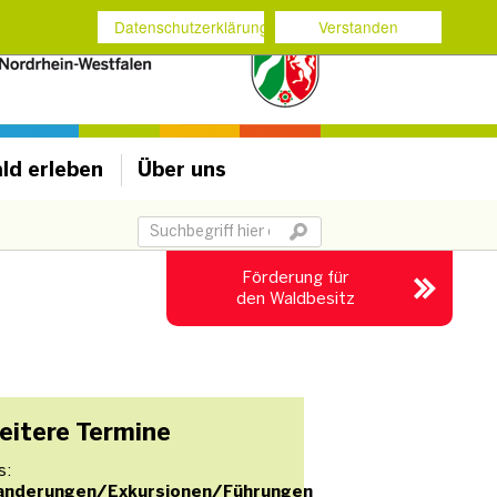
Datenschutzerklärung
Verstanden
ld erleben
Über uns
Suchbegriff
Förderung für
den Waldbesitz
eitere Termine
s:
anderungen/Exkursionen/Führungen