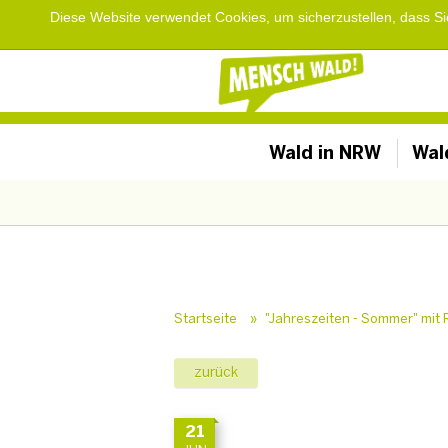
Diese Website verwendet Cookies, um sicherzustellen, dass S
Wald in NRW
Wal
Startseite
»
"Jahreszeiten - Sommer" mit
zurück
21