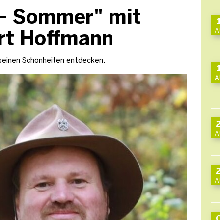
 - Sommer" mit
rt Hoffmann
A
l seinen Schönheiten entdecken.
A
A
A