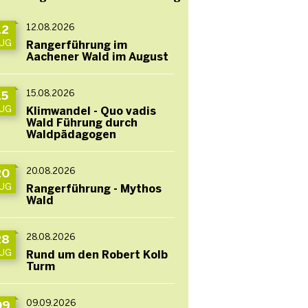
12.08.2026
12
UG
Rangerführung im
Aachener Wald im August
15.08.2026
15
UG
Klimwandel - Quo vadis
Wald Führung durch
Waldpädagogen
20.08.2026
20
UG
Rangerführung - Mythos
Wald
28.08.2026
28
UG
Rund um den Robert Kolb
Turm
09.09.2026
09