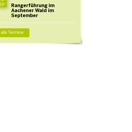
EP
Rangerführung im
Aachener Wald im
September
alle Termine