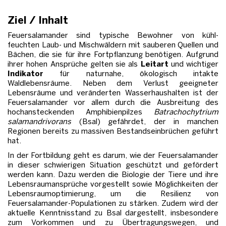
Ziel / Inhalt
Feuersalamander sind typische Bewohner von kühl-
feuchten Laub- und Mischwäldern mit sauberen Quellen und
Bächen, die sie für ihre Fortpflanzung benötigen. Aufgrund
ihrer hohen Ansprüche gelten sie als
Leitart
und wichtiger
Indikator
für naturnahe, ökologisch intakte
Waldlebensräume. Neben dem Verlust geeigneter
Lebensräume und veränderten Wasserhaushalten ist der
Feuersalamander vor allem durch die Ausbreitung des
hochansteckenden Amphibienpilzes
Batrachochytrium
salamandrivorans
(Bsal) gefährdet, der in manchen
Regionen bereits zu massiven Bestandseinbrüchen geführt
hat.
In der Fortbildung geht es darum, wie der Feuersalamander
in dieser schwierigen Situation geschützt und gefördert
werden kann. Dazu werden die Biologie der Tiere und ihre
Lebensraumansprüche vorgestellt sowie Möglichkeiten der
Lebensraumoptimierung, um die Resilienz von
Feuersalamander-Populationen zu stärken. Zudem wird der
aktuelle Kenntnisstand zu Bsal dargestellt, insbesondere
zum Vorkommen und zu Übertragungswegen, und