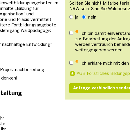
 Umweltbildungsangeboten im
Sollten Sie nicht Mitarbeiteri
inhalte „Bildung für
NRW sein. Sind Sie Waldbesit
Organisation“ und
ja
nein
ie und Praxis vermittelt.
eitere Fortbildungsangebote
atslehrgang Waldpädagogik
*
Ich bin damit einversta
zur Bearbeitung der Anfra
 nachhaltige Entwicklung“
werden vertraulich behande
weitergegeben werden.
*
Ich erkläre mich mit de
, Projektnachbereitung
AGB Forstliches Bildung
g denken!
staltung
hr
Uhr
Uhr