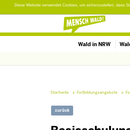
Diese Website verwendet Cookies, um sicherzustellen, dass S
Wald in NRW
Wal
Startseite
»
Fortbildungsangebote
»
Fo
zurück