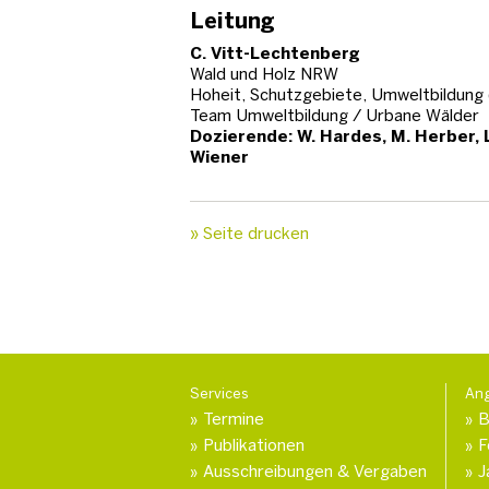
Leitung
C. Vitt-Lechtenberg
Wald und Holz NRW
Hoheit, Schutzgebiete, Umweltbildung 
Team Umweltbildung / Urbane Wälder
Dozierende: W. Hardes, M. Herber, 
Wiener
» Seite drucken
Services
An
Termine
B
Publikationen
F
Ausschreibungen & Vergaben
J