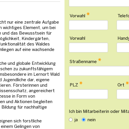
*
Vorwahl
Tele
cht nur eine zentrale Aufgabe
n wichtiges Element, um bei
e und das Bewusstsein für
Vorwahl
Hand
öglichkeit, Kindergärten,
unktionalität des Waldes
Anliegen auf eine wachsende
*
Straßenname
liche und globale Entwicklung
nschen zu zukunftsfähigem
Insbesondere im Lernort Wald
nd Jugendliche dar, eigene
*
*
PLZ
Ort
ieren. Försterinnen und
Wissensschatz, angereichert
zesse in Form von
en und Aktionen begleiten
Bildung für nachhaltige
Ich bin Mitarbeiterin oder Mi
ja
nein
ignen sich forstliche
u einem Gelingen von