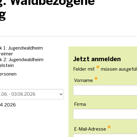
g: Waldbezogene
g
k 1: Jugendwaldheim
reimer
Jetzt anmelden
k 2: Jugendwaldheim
elstein
*
Felder mit
müssen ausgefül
ersonen
*
Vorname
Firma
04.2026
*
E-Mail-Adresse